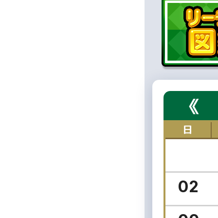
《
日
02