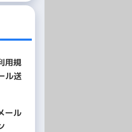
利用規
ール送
メール
ン