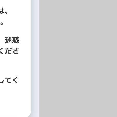
は、
。
、迷惑
くださ
してく