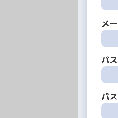
メー
パス
パス