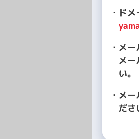
ドメ
yama
メー
メー
い。
メー
ださ