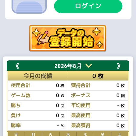
ログイン
《
》
2026年8月
今月の成績
0 枚
使用合計
0
獲得合計
0
枚
枚
ゲーム数
0
ボーナス
0
Ｇ
回
勝ち
0
平均使用
-
回
枚
負け
0
最高使用
0
回
枚
勝率
-
最高獲得
0
％
枚
日
月
火
水
木
金
土